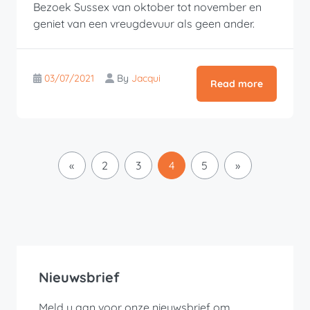
Bezoek Sussex van oktober tot november en
geniet van een vreugdevuur als geen ander.
03/07/2021
By
Jacqui
Read more
«
2
3
4
5
»
Nieuwsbrief
Meld u aan voor onze nieuwsbrief om