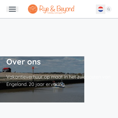
Over ons
Vakantieverhuur op maat in het zuidoosten van
Engeland. 20 jaar ervaring.