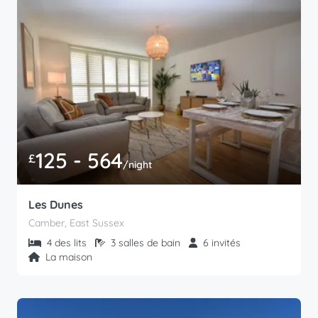
125 - 564
£
/night
Les Dunes
Camber, East Sussex
4 des lits
3 salles de bain
6 invités
La maison