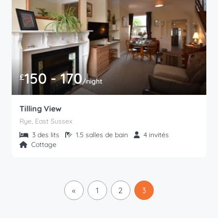
150 - 170
£
/night
Tilling View
Rye, East Sussex
3 des lits
1.5 salles de bain
4 invités
Cottage
«
1
2
3