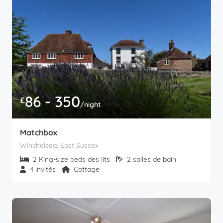
86 - 350
£
/night
Matchbox
Winchelsea, East Sussex
2 King-size beds des lits
2 salles de bain
4 invités
Cottage