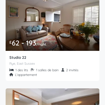
62 - 193
£
/night
Studio 22
Rye, East Sussex
1 des lits
1 salles de bain
2 invités
L'appartement