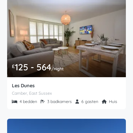
125 - 564
£
/night
Les Dunes
Camber, East Sussex
4 bedden
3 badkamers
6 gasten
Huis