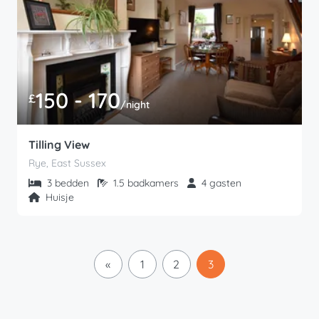
150 - 170
£
/night
Tilling View
Rye, East Sussex
3 bedden
1.5 badkamers
4 gasten
Huisje
«
1
2
3