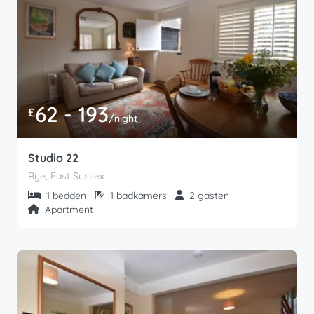
62 - 193
£
/night
Studio 22
Rye, East Sussex
1 bedden
1 badkamers
2 gasten
Apartment