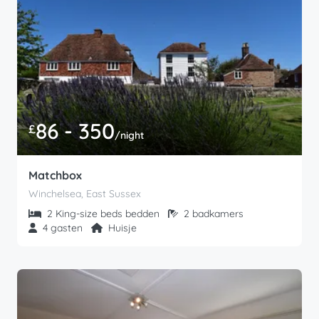
86 - 350
£
/night
Matchbox
Winchelsea, East Sussex
2 King-size beds bedden
2 badkamers
4 gasten
Huisje