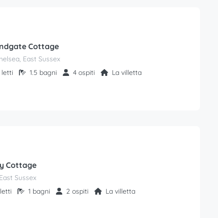
andgate Cottage
helsea, East Sussex
letti
1.5 bagni
4 ospiti
La villetta
y Cottage
East Sussex
letti
1 bagni
2 ospiti
La villetta