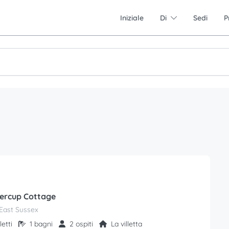
Iniziale
Di
Sedi
P
ercup Cottage
East Sussex
letti
1 bagni
2 ospiti
La villetta