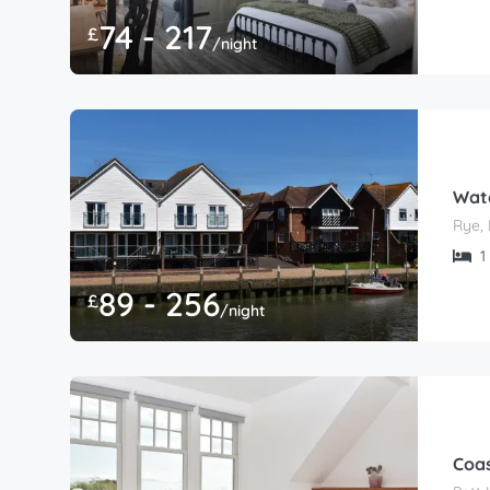
74 - 217
£
/night
Wat
Rye, 
1 
89 - 256
£
/night
Coas