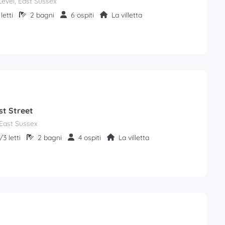
Level, East Sussex
letti
2 bagni
6 ospiti
La villetta
st Street
East Sussex
3 letti
2 bagni
4 ospiti
La villetta