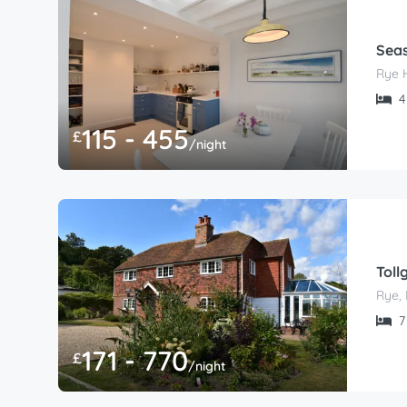
Seas
Rye 
4 
115 - 455
£
/night
Toll
Rye, 
7 
171 - 770
£
/night