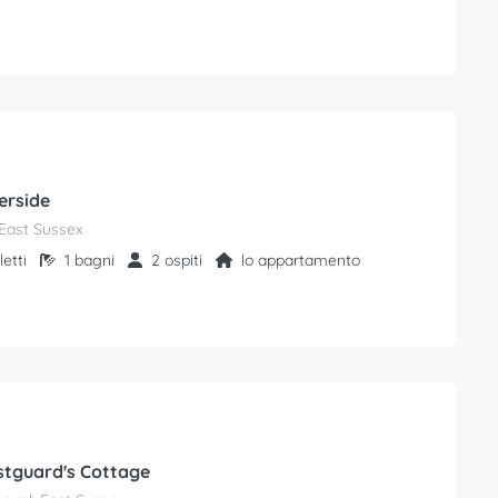
erside
East Sussex
letti
1 bagni
2 ospiti
lo appartamento
tguard's Cottage