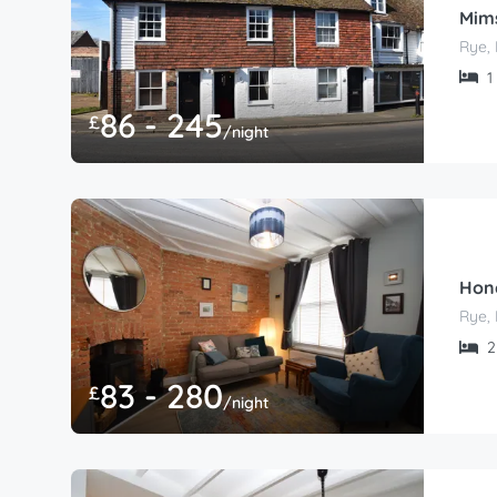
Mim
Rye, 
1 
86 - 245
£
/night
Hon
Rye, 
2 
83 - 280
£
/night