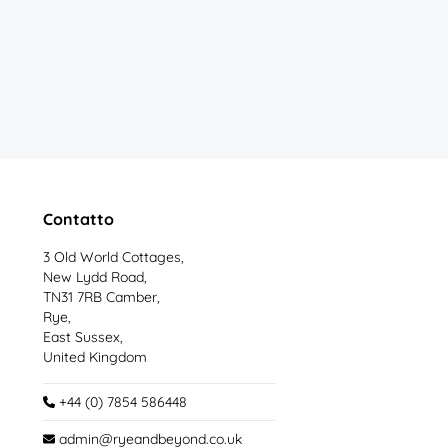
Contatto
3 Old World Cottages,
New Lydd Road,
TN31 7RB Camber,
Rye,
East Sussex,
United Kingdom
+44 (0) 7854 586448
admin@ryeandbeyond.co.uk