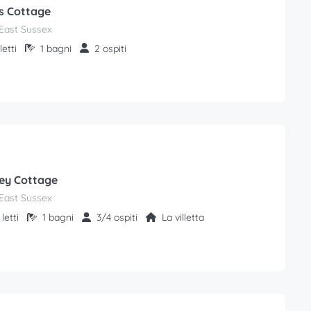
s Cottage
East Sussex
letti
1 bagni
2 ospiti
ey Cottage
East Sussex
letti
1 bagni
3/4 ospiti
La villetta