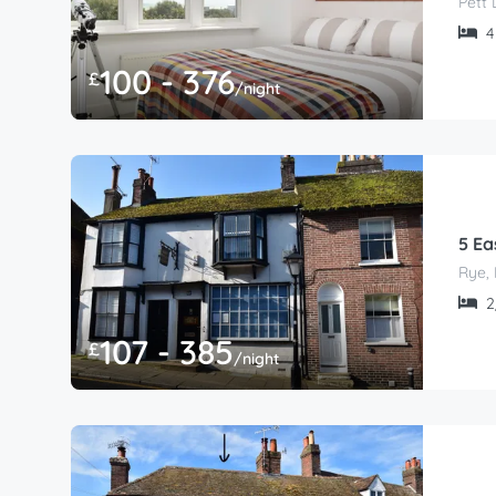
Pett 
4 
100 - 376
£
/night
5 Ea
Rye, 
2/
107 - 385
£
/night