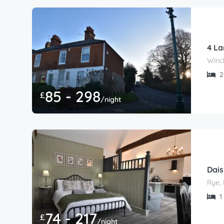
4 L
Winc
2 
85 - 298
£
/night
Dais
Rye, 
1 
74 - 217
£
/night