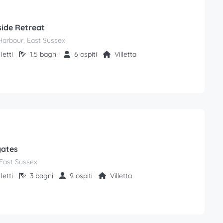
ide Retreat
Harbour, East Sussex
letti
1.5 bagni
6 ospiti
Villetta
gates
East Sussex
letti
3 bagni
9 ospiti
Villetta