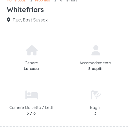
Home page.
Proprietà
Whitefriars
Whitefriars
Rye, East Sussex
Genere
Accomodamento
La casa
8 ospiti
Camere Da Letto /
Letti
Bagni
5 / 6
3