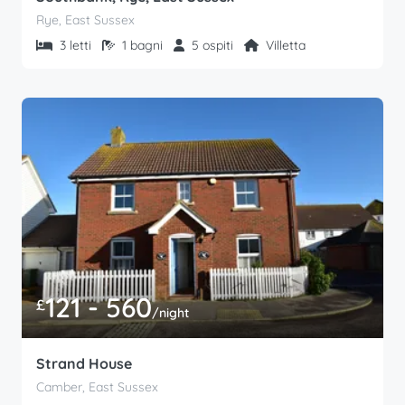
Rye, East Sussex
3 letti
1 bagni
5 ospiti
Villetta
121 - 560
£
/night
Strand House
Camber, East Sussex