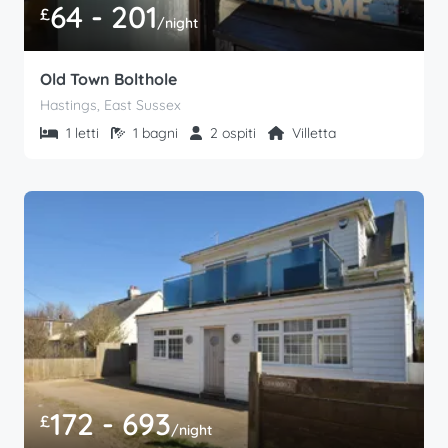
64 - 201
£
/night
Old Town Bolthole
Hastings, East Sussex
1 letti
1 bagni
2 ospiti
Villetta
172 - 693
£
/night