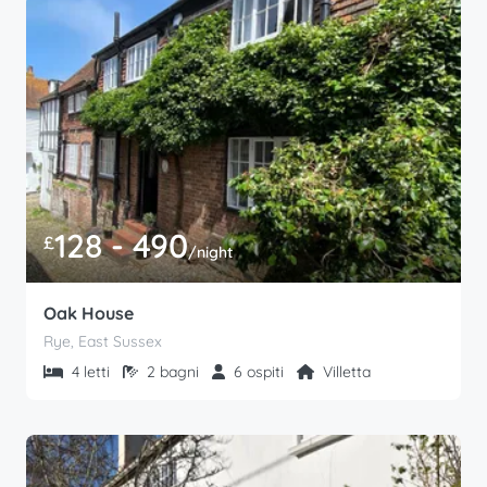
128 - 490
£
/night
Oak House
Rye, East Sussex
4 letti
2 bagni
6 ospiti
Villetta