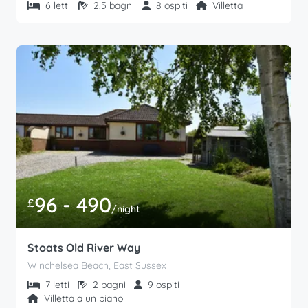
6 letti
2.5 bagni
8 ospiti
Villetta
96 - 490
£
/night
Stoats Old River Way
Winchelsea Beach, East Sussex
7 letti
2 bagni
9 ospiti
Villetta a un piano