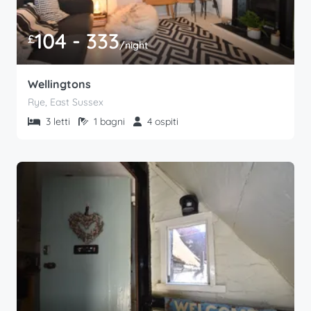
104 - 333
£
/night
Wellingtons
Rye, East Sussex
3 letti
1 bagni
4 ospiti