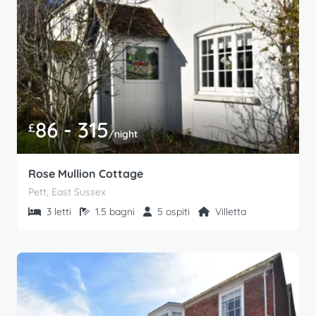
86 - 315
£
/night
Rose Mullion Cottage
Pett, East Sussex
3 letti
1.5 bagni
5 ospiti
Villetta