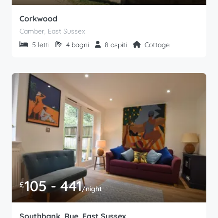
Corkwood
Camber, East Sussex
5 letti
4 bagni
8 ospiti
Cottage
105 - 441
£
/night
Southbank, Rye, East Sussex