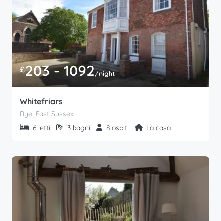
203 - 1092
£
/night
Whitefriars
Rye, East Sussex
6 letti
3 bagni
8 ospiti
La casa