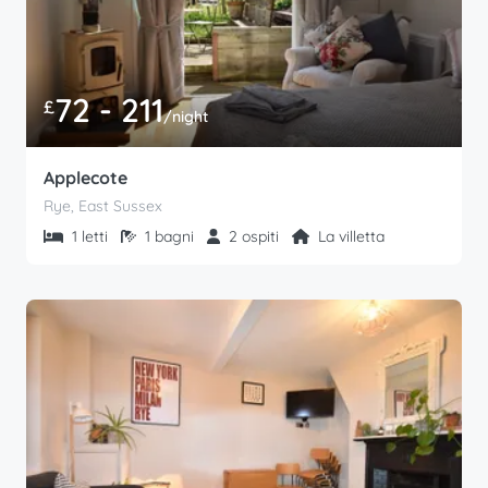
72 - 211
£
/night
Applecote
Rye, East Sussex
1 letti
1 bagni
2 ospiti
La villetta