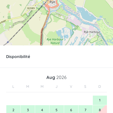
Disponibilité
Aug
2026
L
M
M
J
V
S
D
1
2
3
4
5
6
7
8