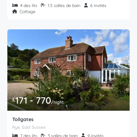
4 des lits
1.5 salles de bain
6 invités
Cottage
171 - 770
£
/night
Tollgates
Rye, East Sussex
7 des lits
3 salles de bain
9 invités