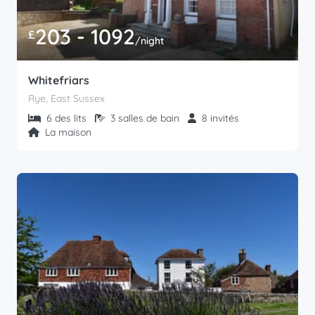
203 - 1092
£
/night
Whitefriars
Rye, East Sussex
6 des lits
3 salles de bain
8 invités
La maison