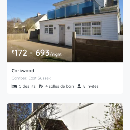
172 - 693
£
/night
Corkwood
Camber, East Sussex
5 des lits
4 salles de bain
8 invités