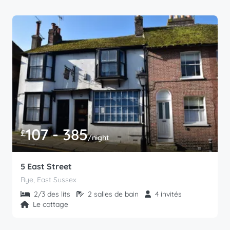
107 - 385
£
/night
5 East Street
Rye, East Sussex
2/3 des lits
2 salles de bain
4 invités
Le cottage