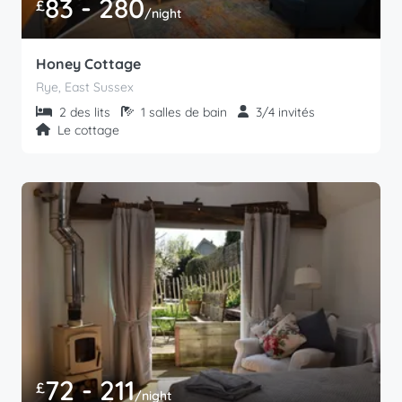
83 - 280
£
/night
Honey Cottage
Rye, East Sussex
2 des lits
1 salles de bain
3/4 invités
Le cottage
72 - 211
£
/night