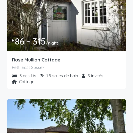
86 - 315
£
/night
Rose Mullion Cottage
Pett, East Sussex
3 des lits
1.5 salles de bain
5 invités
Cottage