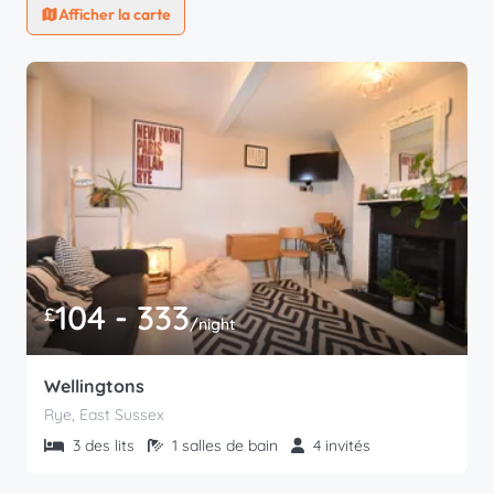
Afficher la carte
104 - 333
£
/night
Wellingtons
Rye, East Sussex
3 des lits
1 salles de bain
4 invités