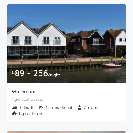
89 - 256
£
/night
Waterside
Rye, East Sussex
1 des lits
1 salles de bain
2 invités
l'appartement