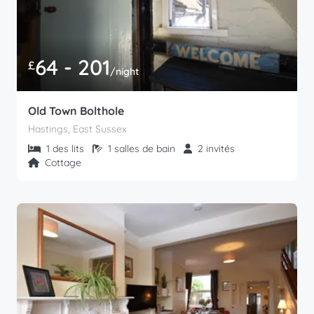
64 - 201
£
/night
Old Town Bolthole
Hastings, East Sussex
1 des lits
1 salles de bain
2 invités
Cottage