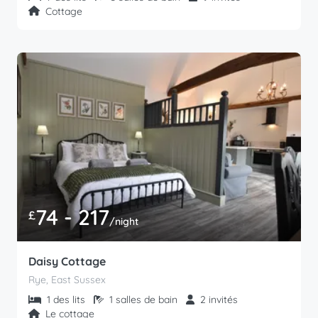
Cottage
74 - 217
£
/night
Daisy Cottage
Rye, East Sussex
1 des lits
1 salles de bain
2 invités
Le cottage