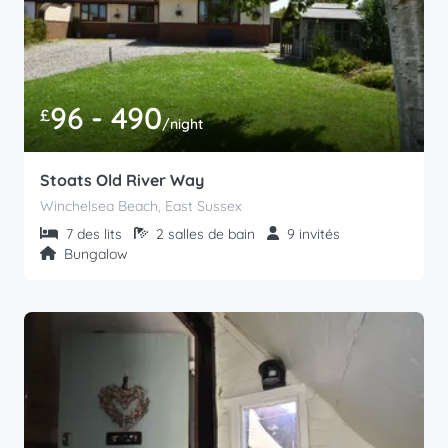
96 - 490
£
/night
Stoats Old River Way
Winchelsea Beach, East Sussex
7 des lits
2 salles de bain
9 invités
Bungalow