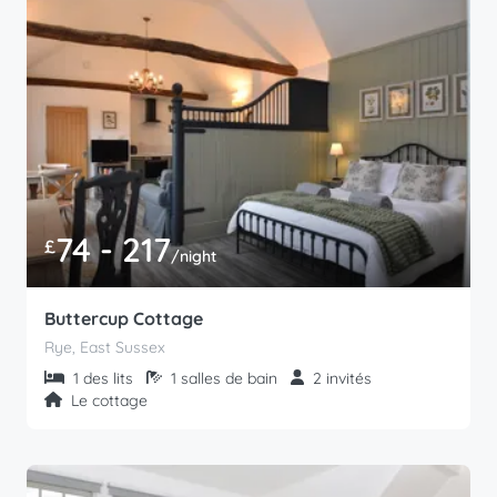
74 - 217
£
/night
Buttercup Cottage
Rye, East Sussex
1 des lits
1 salles de bain
2 invités
Le cottage