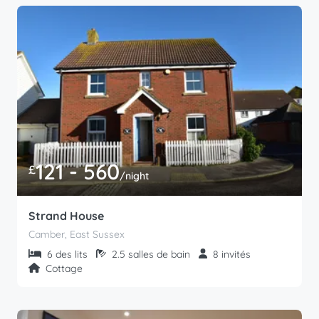
121 - 560
£
/night
Strand House
Camber, East Sussex
6 des lits
2.5 salles de bain
8 invités
Cottage