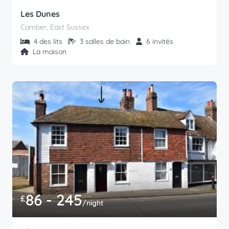
Les Dunes
Camber, East Sussex
4 des lits
3 salles de bain
6 invités
La maison
86 - 245
£
/night