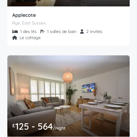
Applecote
Rye, East Sussex
1 des lits
1 salles de bain
2 invités
Le cottage
125 - 564
£
/night