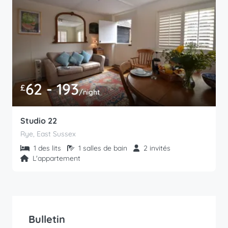
62 - 193
£
/night
Studio 22
Rye, East Sussex
1 des lits
1 salles de bain
2 invités
L'appartement
Bulletin