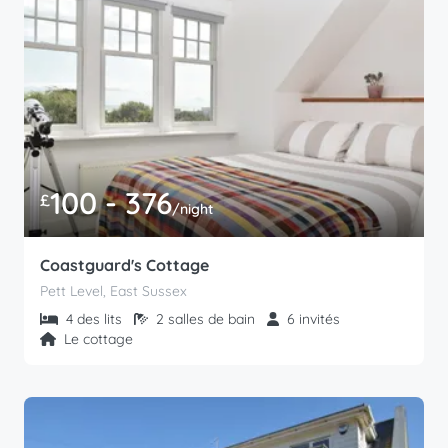
100 - 376
£
/night
Coastguard's Cottage
Pett Level, East Sussex
4 des lits
2 salles de bain
6 invités
Le cottage