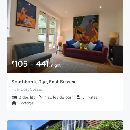
105 - 441
£
/night
Southbank, Rye, East Sussex
Rye, East Sussex
3 des lits
1 salles de bain
5 invités
Cottage