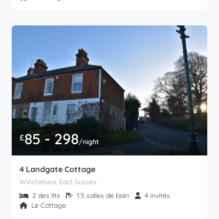
85 - 298
£
/night
4 Landgate Cottage
Winchelsea, East Sussex
2 des lits
1.5 salles de bain
4 invités
Le Cottage