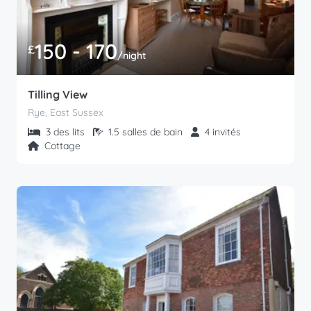
150 - 170
£
/night
Tilling View
Rye, East Sussex
3 des lits
1.5 salles de bain
4 invités
Cottage