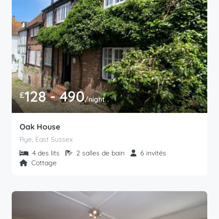
128 - 490
£
/night
Oak House
Rye, East Sussex
4 des lits
2 salles de bain
6 invités
Cottage