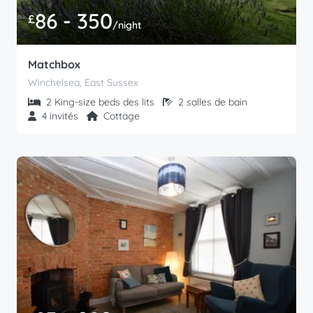
86 - 350
£
/night
Matchbox
Winchelsea, East Sussex
2 King-size beds des lits
2 salles de bain
4 invités
Cottage