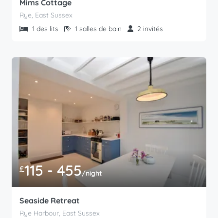
Mims Cottage
Rye, East Sussex
1 des lits
1 salles de bain
2 invités
115 - 455
£
/night
Seaside Retreat
Rye Harbour, East Sussex