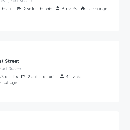
Level, East Sussex
des lits
2 salles de bain
6 invités
Le cottage
st Street
East Sussex
3 des lits
2 salles de bain
4 invités
e cottage