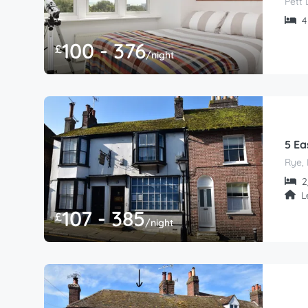
Pett 
4 
100 - 376
£
/night
5 Ea
Rye, 
2/
L
107 - 385
£
/night