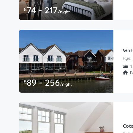
74 - 217
£
/night
Wat
Rye, 
1 
l
89 - 256
£
/night
Coas