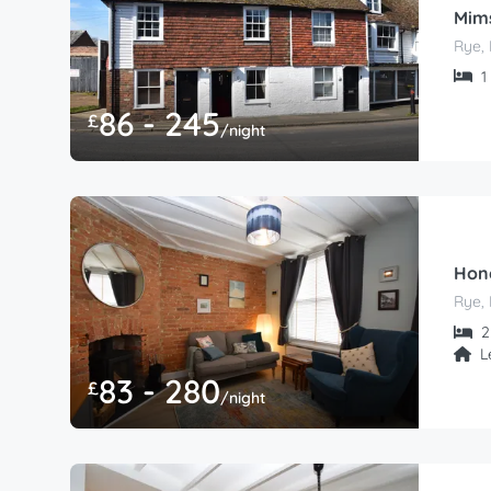
Mim
Rye, 
1 
86 - 245
£
/night
Hon
Rye, 
2 
L
83 - 280
£
/night