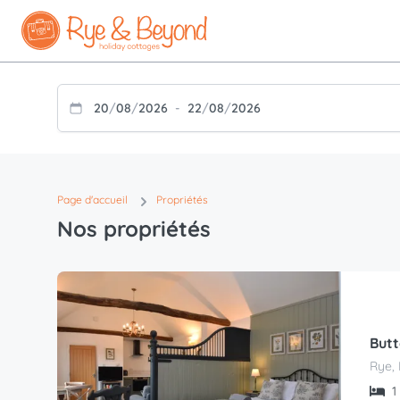
20
/
08
/
2026
-
22
/
08
/
2026
Page d'accueil
Propriétés
Nos propriétés
Butt
Rye, 
1 