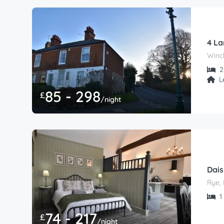
4 L
Winc
2 
L
85 - 298
£
/night
Dais
Rye, 
1 
74 - 217
£
/night