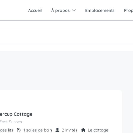
Accueil
À propos
Emplacements
Prop
ercup Cottage
East Sussex
des lits
1 salles de bain
2 invités
Le cottage