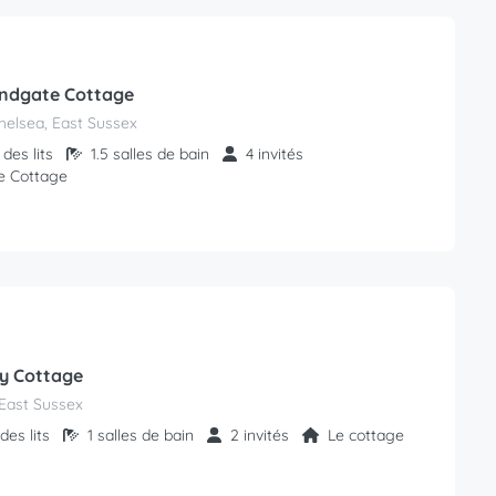
andgate Cottage
helsea, East Sussex
des lits
1.5 salles de bain
4 invités
e Cottage
y Cottage
East Sussex
des lits
1 salles de bain
2 invités
Le cottage