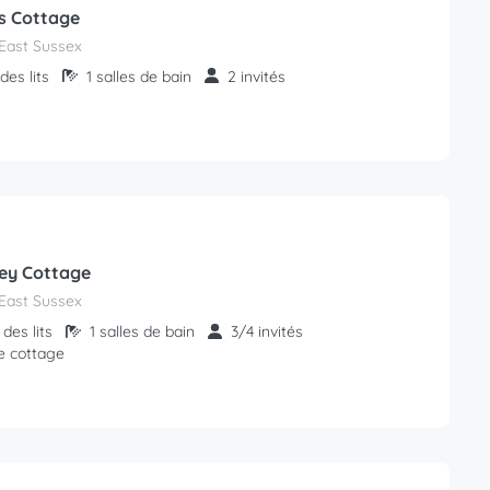
s Cottage
East Sussex
des lits
1 salles de bain
2 invités
ey Cottage
East Sussex
des lits
1 salles de bain
3/4 invités
e cottage