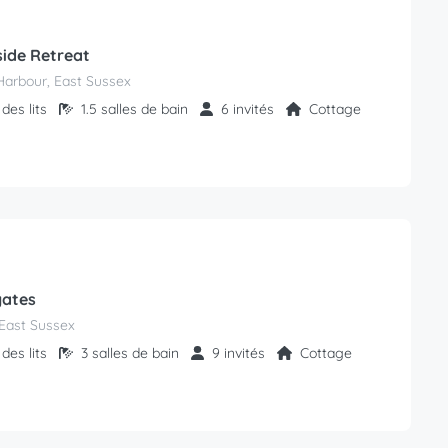
ide Retreat
Harbour, East Sussex
des lits
1.5 salles de bain
6 invités
Cottage
gates
East Sussex
des lits
3 salles de bain
9 invités
Cottage