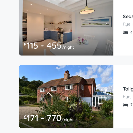
Seas
Rye 
4 
115 - 455
£
/night
Toll
Rye, 
7 
171 - 770
£
/night