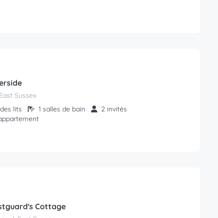
erside
East Sussex
des lits
1 salles de bain
2 invités
'appartement
tguard's Cottage