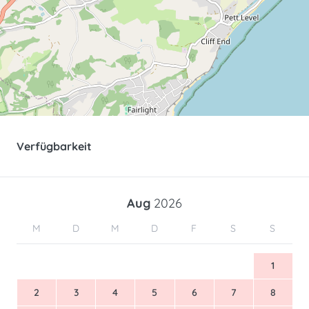
Verfügbarkeit
Aug
2026
M
D
M
D
F
S
S
1
2
3
4
5
6
7
8