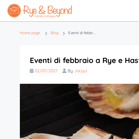
Home page.
Blog
Eventi di febbraio a Rye e Hastings, nell'East Sussex
Eventi di febbraio a Rye e Has
02/07/2021
By
Jacqui