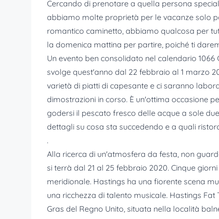
Cercando di prenotare a quella persona specia
abbiamo molte proprietà per le vacanze solo per 
romantico caminetto, abbiamo qualcosa per tutti i
la domenica mattina per partire, poiché ti dar
Un evento ben consolidato nel calendario 1066 Co
svolge quest'anno dal 22 febbraio al 1 marzo 2
varietà di piatti di capesante e ci saranno labora
dimostrazioni in corso. È un'ottima occasione 
godersi il pescato fresco delle acque a sole due
dettagli su cosa sta succedendo e a quali ristor
.
Alla ricerca di un'atmosfera da festa, non guard
si terrà dal 21 al 25 febbraio 2020. Cinque giorn
meridionale. Hastings ha una fiorente scena musi
una ricchezza di talento musicale. Hastings Fat
Gras del Regno Unito, situata nella località baln