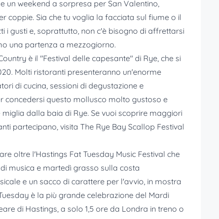
le un weekend a sorpresa per San Valentino,
coppie. Sia che tu voglia la facciata sul fiume o il
 gusti e, soprattutto, non c'è bisogno di affrettarsi
emo una partenza a mezzogiorno.
untry è il "Festival delle capesante" di Rye, che si
020. Molti ristoranti presenteranno un'enorme
tori di cucina, sessioni di degustazione e
per concedersi questo mollusco molto gustoso e
 miglia dalla baia di Rye. Se vuoi scoprire maggiori
anti partecipano, visita The Rye Bay Scallop Festival
are oltre l'Hastings Fat Tuesday Music Festival che
i di musica e martedì grasso sulla costa
cale e un sacco di carattere per l'avvio, in mostra
 Tuesday è la più grande celebrazione del Mardi
eare di Hastings, a solo 1,5 ore da Londra in treno o