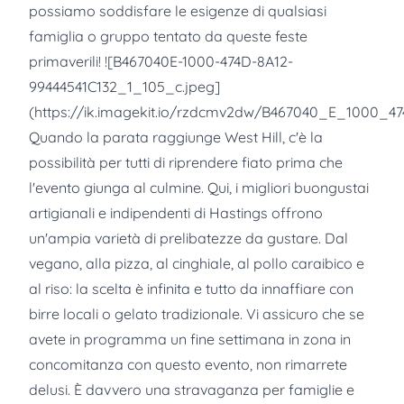
possiamo soddisfare le esigenze di qualsiasi
famiglia o gruppo tentato da queste feste
primaverili! ![B467040E-1000-474D-8A12-
99444541C132_1_105_c.jpeg]
(https://ik.imagekit.io/rzdcmv2dw/B467040_E_1000_
Quando la parata raggiunge West Hill, c'è la
possibilità per tutti di riprendere fiato prima che
l'evento giunga al culmine. Qui, i migliori buongustai
artigianali e indipendenti di Hastings offrono
un'ampia varietà di prelibatezze da gustare. Dal
vegano, alla pizza, al cinghiale, al pollo caraibico e
al riso: la scelta è infinita e tutto da innaffiare con
birre locali o gelato tradizionale. Vi assicuro che se
avete in programma un fine settimana in zona in
concomitanza con questo evento, non rimarrete
delusi. È davvero una stravaganza per famiglie e