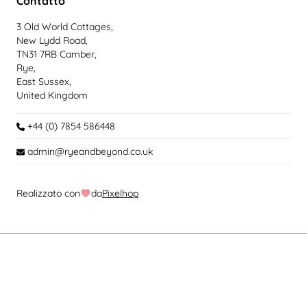
Contatto
3 Old World Cottages,
New Lydd Road,
TN31 7RB Camber,
Rye,
East Sussex,
United Kingdom
+44 (0) 7854 586448
admin@ryeandbeyond.co.uk
Realizzato con
da
Pixelhop