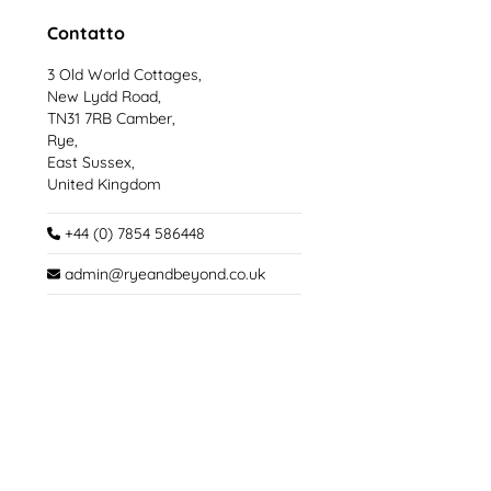
Contatto
3 Old World Cottages,
New Lydd Road,
TN31 7RB Camber,
Rye,
East Sussex,
United Kingdom
+44 (0) 7854 586448
admin@ryeandbeyond.co.uk