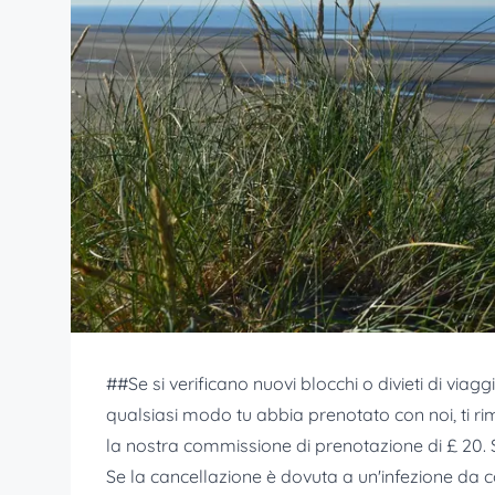
##Se si verificano nuovi blocchi o divieti di viagg
qualsiasi modo tu abbia prenotato con noi, ti
la nostra commissione di prenotazione di £ 20.
Se la cancellazione è dovuta a un'infezione da co