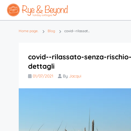
Home page.
Blog
covid--rilassato-senza-rischio-polizza-di-cancellazione-vedi-dettagli
covid--rilassato-senza-rischio
dettagli
01/07/2021
By
Jacqui