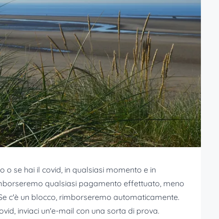
io o se hai il covid, in qualsiasi momento e in
 rimborseremo qualsiasi pagamento effettuato, meno
 Se c'è un blocco, rimborseremo automaticamente.
vid, inviaci un'e-mail con una sorta di prova.