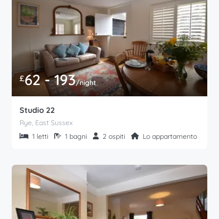
62 - 193
£
/night
Studio 22
Rye, East Sussex
1 letti
1 bagni
2 ospiti
Lo appartamento