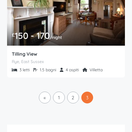
150 - 170
£
/night
Tilling View
Rye, East Sussex
3 letti
1.5 bagni
4 ospiti
Villetta
«
1
2
3