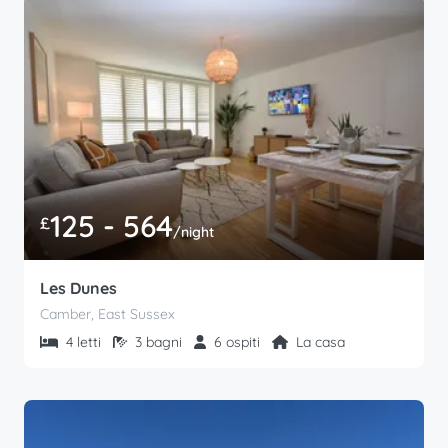
125 - 564
£
/night
Les Dunes
Camber, East Sussex
4 letti
3 bagni
6 ospiti
La casa