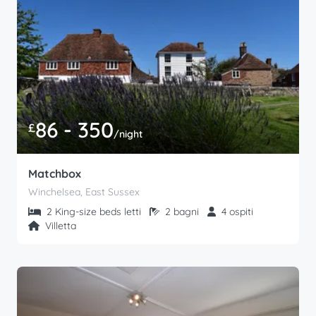
86 - 350
£
/night
Matchbox
Winchelsea, East Sussex
2 King-size beds letti
2 bagni
4 ospiti
Villetta